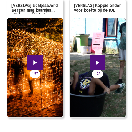
[VERSLAG] Lichtjesavond
[VERSLAG] Koppie onder
Bergen mag kaarsjes
voor koelte bij de JOL
uitblazen: 100 jarig
jubileum!
1:57
1:28