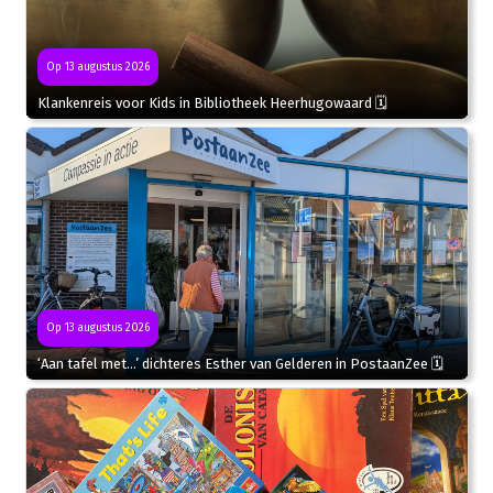
Op 13 augustus 2026
Klankenreis voor Kids in Bibliotheek Heerhugowaard 🗓
Op 13 augustus 2026
‘Aan tafel met…’ dichteres Esther van Gelderen in PostaanZee 🗓