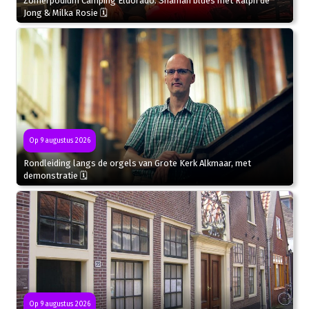
Zomerpodium Camping Eldorado: Shaman blues met Ralph de
Jong & Milka Rosie 🗓
Op 9 augustus 2026
Rondleiding langs de orgels van Grote Kerk Alkmaar, met
demonstratie 🗓
Op 9 augustus 2026