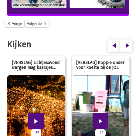
Vorige
Volgende
Kijken
[VERSLAG] Lichtjesavond
[VERSLAG] Koppie onder
Bergen mag kaarsjes
voor koelte bij de JOL
uitblazen: 100 jarig
jubileum!
1:57
1:28