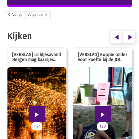
Vorige
Volgende
Kijken
[VERSLAG] Lichtjesavond
[VERSLAG] Koppie onder
Bergen mag kaarsjes
voor koelte bij de JOL
uitblazen: 100 jarig
jubileum!
1:57
1:28