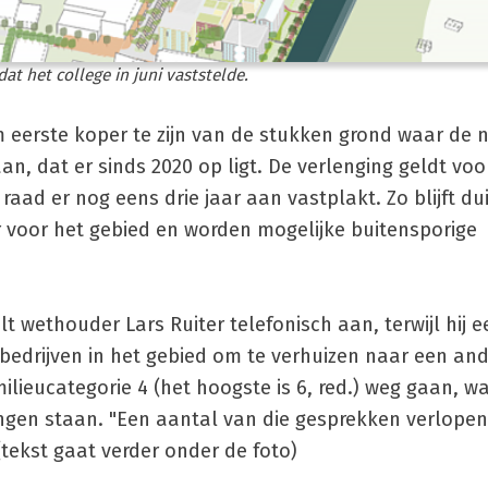
t het college in juni vaststelde.
m eerste koper te zijn van de stukken grond waar de 
 dat er sinds 2020 op ligt. De verlenging geldt voor
ad er nog eens drie jaar aan vastplakt. Zo blijft dui
r voor het gebied en worden mogelijke buitensporige
t wethouder Lars Ruiter telefonisch aan, terwijl hij e
edrijven in het gebied om te verhuizen naar een and
milieucategorie 4 (het hoogste is 6, red.) weg gaan, w
gen staan. "Een aantal van die gesprekken verlopen
(tekst gaat verder onder de foto)