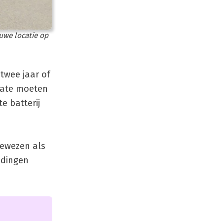
euwe locatie op
twee jaar of
-date moeten
e batterij
ngewezen als
 dingen