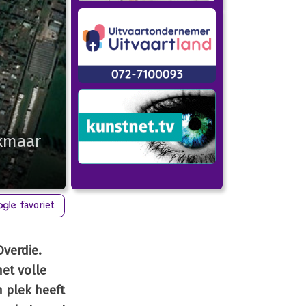
lkmaar
favoriet
verdie.
et volle
n plek heeft