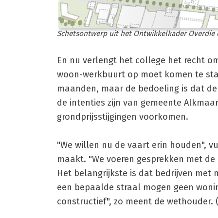
Schetsontwerp uit het Ontwikkelkader Overdie da
En nu verlengt het college het recht o
woon-werkbuurt op moet komen te staan,
maanden, maar de bedoeling is dat de ra
de intenties zijn van gemeente Alkmaa
grondprijsstijgingen voorkomen.
"We willen nu de vaart erin houden", vul
maakt. "We voeren gesprekken met de b
Het belangrijkste is dat bedrijven met 
een bepaalde straal mogen geen wonin
constructief", zo meent de wethouder. 