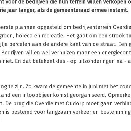
ht voor de bedrijven die hun terrein willen verkopen 
ie jaar langer, als de gemeenteraad ermee instemt.
eerste plannen opgesteld om bedrijventerrein Overdi
oen, horeca en recreatie. Het gaat om een strook t
ijtje percelen aan de andere kant van de straat. Een 
. Bedrijven willen wel verhuizen maar een energiecont
 niet. En dat betekent dus - op uitzonderingen na - a
gang te zijn. Zo kwam de gemeente in juni met het con
aand een inloopbijeenkomst georganiseerd. Opmerkel
zit. De brug die Overdie met Oudorp moet gaan verbind
 en is bestemd voor langzaam verkeer en bestemming
)