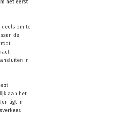
om het eerst
e deels om te
ussen de
groot
ract
ansluiten in
cept
ijk aan het
en ligt in
sverkeer.