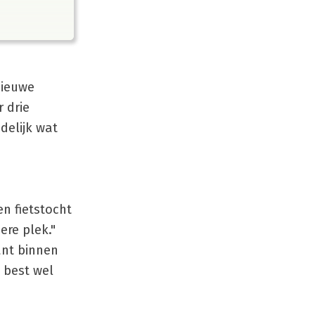
nieuwe
 drie
delijk wat
en fietstocht
ere plek."
ant binnen
 best wel