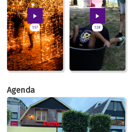
1:57
1:28
Agenda