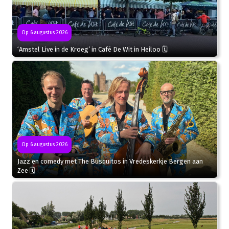
Op 6 augustus 2026
‘Amstel Live in de Kroeg’ in Café De Wit in Heiloo 🗓
Op 6 augustus 2026
Jazz en comedy met The Busquitos in Vredeskerkje Bergen aan
Zee 🗓