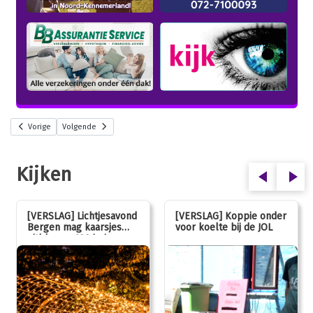
Vorige
Volgende
Kijken
[VERSLAG] Lichtjesavond
[VERSLAG] Koppie onder
Bergen mag kaarsjes
voor koelte bij de JOL
uitblazen: 100 jarig
jubileum!