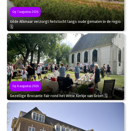
Op 7 augustus 2026
Gilde Alkmaar verzorgt fietstocht langs oude gemalen in de regio
🗓
Op 8 augustus 2026
Gezellige Brocante Fair rond het Witte Kerkje van Groet 🗓