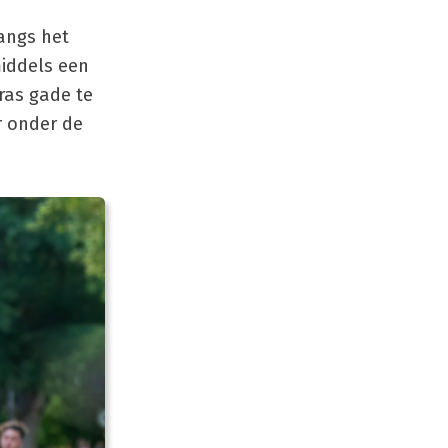
angs het
middels een
ras gade te
r onder de