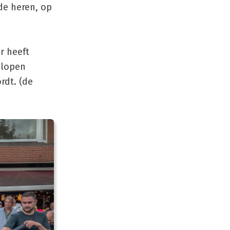
de heren, op
r heeft
 lopen
rdt. (de