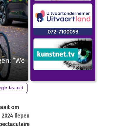
gen: “We
favoriet
raait om
 2024 liepen
spectaculaire