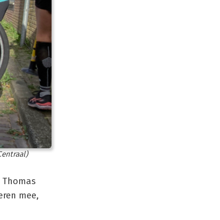
Centraal)
ge Thomas
heren mee,