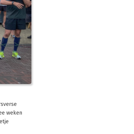
rsverse
wee weken
etje