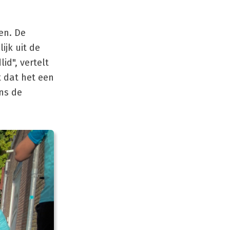
en. De
ijk uit de
id", vertelt
 dat het een
ens de