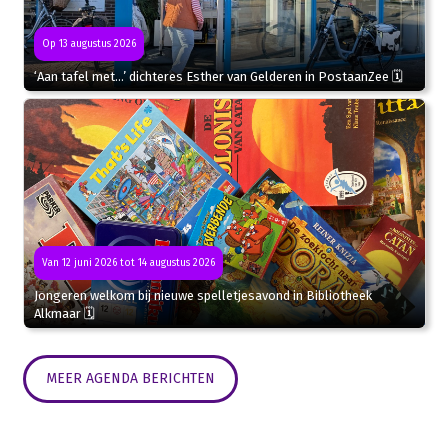
Op 13 augustus 2026
‘Aan tafel met…’ dichteres Esther van Gelderen in PostaanZee 🗓
Van 12 juni 2026 tot 14 augustus 2026
Jongeren welkom bij nieuwe spelletjesavond in Bibliotheek
Alkmaar 🗓
MEER AGENDA BERICHTEN