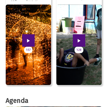
uitblazen: 100 jarig
jubileum!
1:57
1:28
Agenda