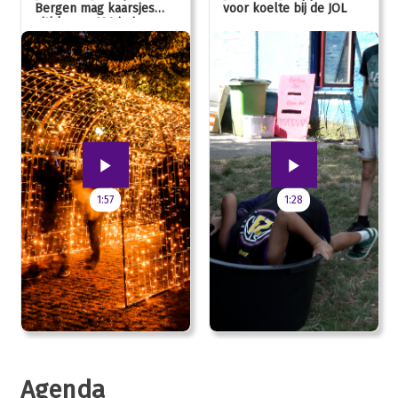
Bergen mag kaarsjes
voor koelte bij de JOL
uitblazen: 100 jarig
jubileum!
1:57
1:28
Agenda