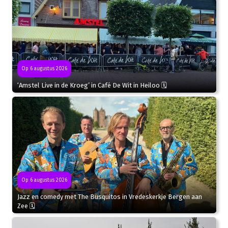
Op 6 augustus 2026
‘Amstel Live in de Kroeg’ in Café De Wit in Heiloo 🗓
Op 6 augustus 2026
Jazz en comedy met The Busquitos in Vredeskerkje Bergen aan
Zee 🗓