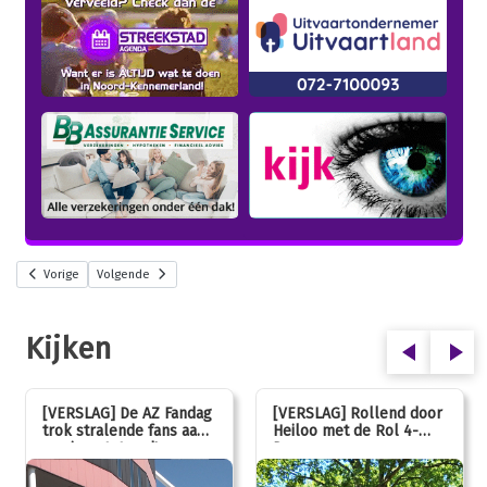
Vorige
Volgende
Kijken
[VERSLAG] De AZ Fandag
[VERSLAG] Rollend door
trok stralende fans aan,
Heiloo met de Rol 4-
van jong tot oud!
Daagse