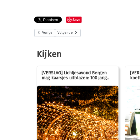
Save
Vorige
Volgende
Kijken
stemmen op
[VERSLAG] Lichtjesavond Bergen
[VER
mag kaarsjes uitblazen: 100 jarig
koelt
jubileum!