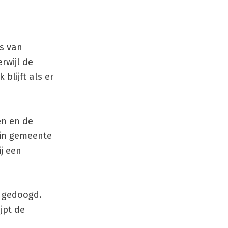
s van
rwijl de
blijft als er
en en de
 in gemeente
ij een
t gedoogd.
jpt de