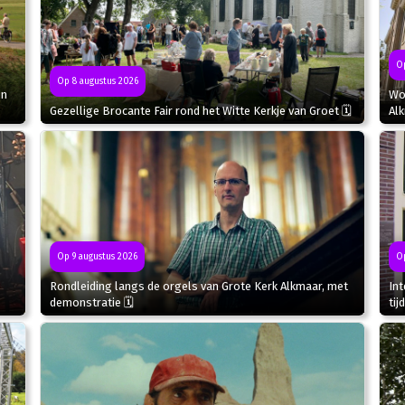
Op
Op 8 augustus 2026
in
Wor
Gezellige Brocante Fair rond het Witte Kerkje van Groet 🗓
Al
Op 9 augustus 2026
Op
Rondleiding langs de orgels van Grote Kerk Alkmaar, met
In
demonstratie 🗓
tij