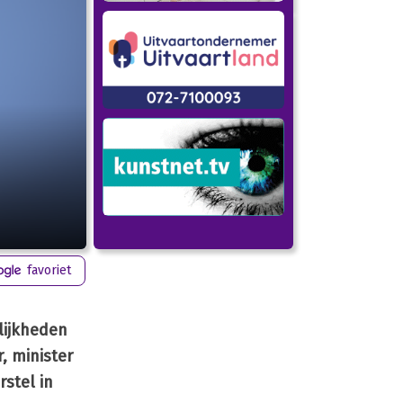
favoriet
lijkheden
, minister
rstel in