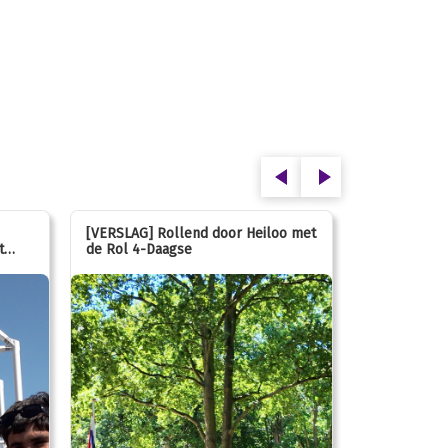
[VERSLAG] Rollend door Heiloo met
[VERSLAG] K
t
de Rol 4-Daagse
hún favorie
speeltuin