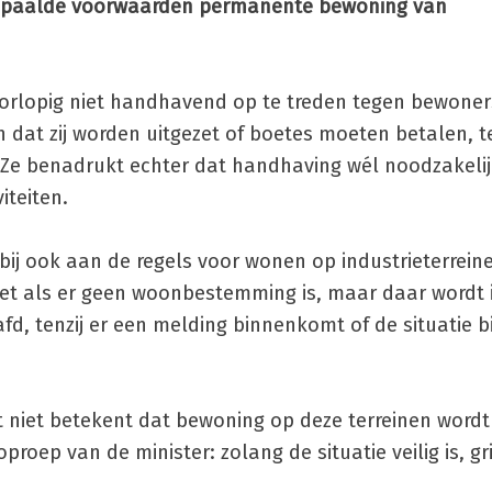
bepaalde voorwaarden permanente bewoning van
orlopig niet handhavend op te treden tegen bewoner
dat zij worden uitgezet of boetes moeten betalen, te
Ze benadrukt echter dat handhaving wél noodzakelijk 
iteiten.
ij ook aan de regels voor wonen op industrieterrein
t als er geen woonbestemming is, maar daar wordt
fd, tenzij er een melding binnenkomt of de situatie b
 niet betekent dat bewoning op deze terreinen word
roep van de minister: zolang de situatie veilig is, gri