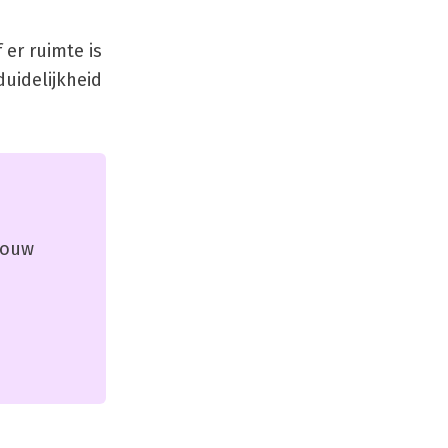
er ruimte is
uidelijkheid
 jouw