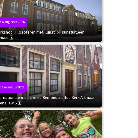
 8 augustus 2026
kshop ‘Filosoferen met Kunst’ bij Kunstuitleen
kmaar 🗓
 9 augustus 2026
ternationale musici in de Remonstrantse Kerk Alkmaar
dens IHMS 🗓