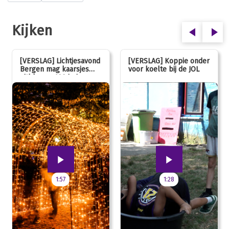
Kijken
[VERSLAG] Lichtjesavond
[VERSLAG] Koppie onder
Bergen mag kaarsjes
voor koelte bij de JOL
uitblazen: 100 jarig
jubileum!
1:57
1:28