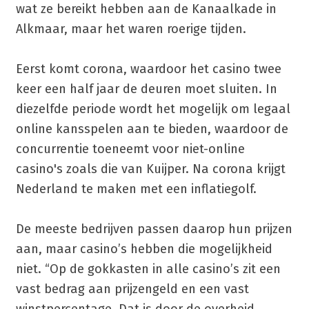
wat ze bereikt hebben aan de Kanaalkade in
Alkmaar, maar het waren roerige tijden.
Eerst komt corona, waardoor het casino twee
keer een half jaar de deuren moet sluiten. In
diezelfde periode wordt het mogelijk om legaal
online kansspelen aan te bieden, waardoor de
concurrentie toeneemt voor niet-online
casino's zoals die van Kuijper. Na corona krijgt
Nederland te maken met een inflatiegolf.
De meeste bedrijven passen daarop hun prijzen
aan, maar casino’s hebben die mogelijkheid
niet. “Op de gokkasten in alle casino’s zit een
vast bedrag aan prijzengeld en een vast
winstpercentage. Dat is door de overheid