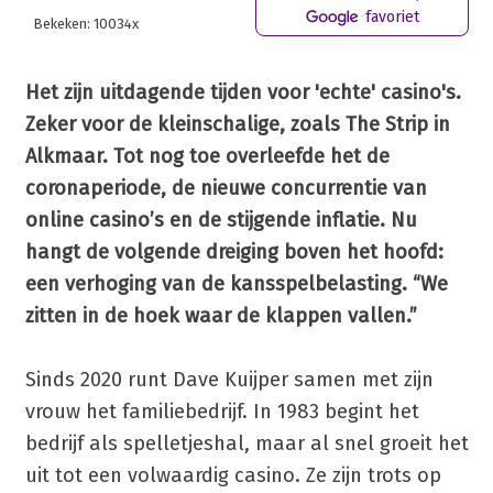
favoriet
Bekeken: 10034x
Het zijn uitdagende tijden voor 'echte' casino's.
Zeker voor de kleinschalige, zoals The Strip in
Alkmaar. Tot nog toe overleefde het de
coronaperiode, de nieuwe concurrentie van
online casino’s en de stijgende inflatie. Nu
hangt de volgende dreiging boven het hoofd:
een verhoging van de kansspelbelasting. “We
zitten in de hoek waar de klappen vallen.”
Sinds 2020 runt Dave Kuijper samen met zijn
vrouw het familiebedrijf. In 1983 begint het
bedrijf als spelletjeshal, maar al snel groeit het
uit tot een volwaardig casino. Ze zijn trots op