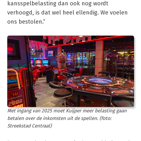
kansspelbelasting dan ook nog wordt
verhoogd, is dat wel heel ellendig. We voelen
ons bestolen.”
Met ingang van 2025 moet Kuijper meer belasting gaan
betalen over de inkomsten uit de spellen. (foto:
Streekstad Centraal)