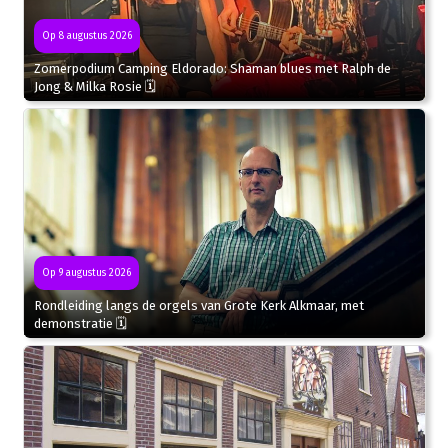
Op 8 augustus 2026
Zomerpodium Camping Eldorado: Shaman blues met Ralph de
Jong & Milka Rosie 🗓
Op 9 augustus 2026
Rondleiding langs de orgels van Grote Kerk Alkmaar, met
demonstratie 🗓