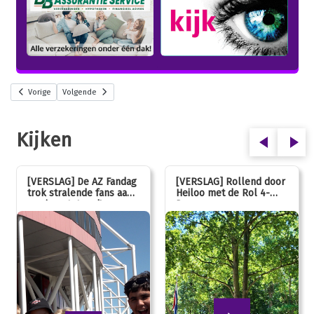
Vorige
Volgende
Kijken
[VERSLAG] De AZ Fandag
[VERSLAG] Rollend door
trok stralende fans aan,
Heiloo met de Rol 4-
van jong tot oud!
Daagse