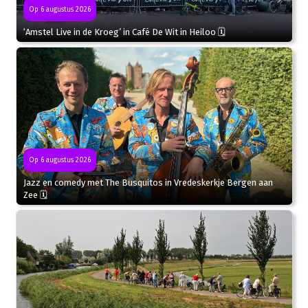
Op 6 augustus 2026
‘Amstel Live in de Kroeg’ in Café De Wit in Heiloo 🗓
Op 6 augustus 2026
Jazz en comedy met The Busquitos in Vredeskerkje Bergen aan
Zee 🗓