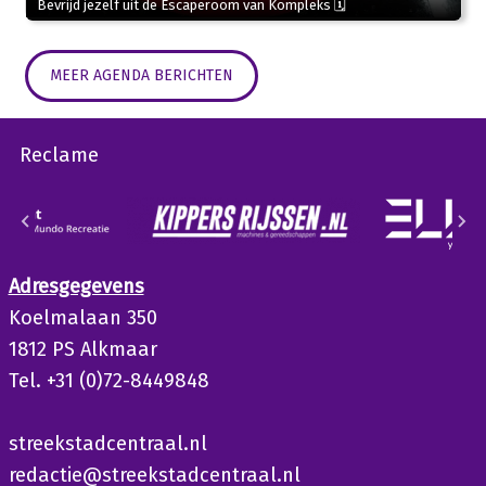
Bevrijd jezelf uit de Escaperoom van Kompleks 🗓
MEER AGENDA BERICHTEN
Reclame
Adresgegevens
Koelmalaan 350
1812 PS Alkmaar
Tel. +31 (0)72-8449848
streekstadcentraal.nl
redactie@streekstadcentraal.nl