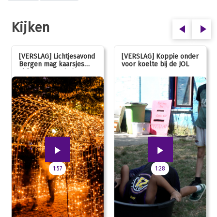
Kijken
[VERSLAG] Lichtjesavond
[VERSLAG] Koppie onder
Bergen mag kaarsjes
voor koelte bij de JOL
uitblazen: 100 jarig
jubileum!
1:57
1:28