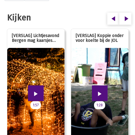
Kijken
[VERSLAG] Lichtjesavond
[VERSLAG] Koppie onder
Bergen mag kaarsjes
voor koelte bij de JOL
uitblazen: 100 jarig
jubileum!
1:57
1:28