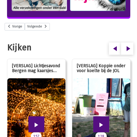
Vorige
Volgende
Kijken
[VERSLAG] Lichtjesavond
[VERSLAG] Koppie onder
Bergen mag kaarsjes
voor koelte bij de JOL
uitblazen: 100 jarig
jubileum!
1:57
1:28