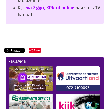
radiozender
Kijk
via Ziggo, KPN of online
naar ons TV
kanaal
Save
RECLAME