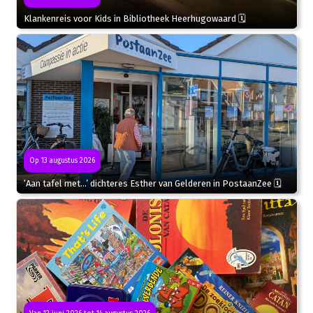
Klankenreis voor Kids in Bibliotheek Heerhugowaard 🗓
Op 13 augustus 2026
‘Aan tafel met…’ dichteres Esther van Gelderen in PostaanZee 🗓