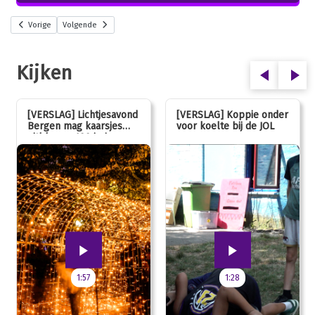
Vorige
Volgende
Kijken
[VERSLAG] Lichtjesavond
[VERSLAG] Koppie onder
Bergen mag kaarsjes
voor koelte bij de JOL
uitblazen: 100 jarig
jubileum!
1:57
1:28