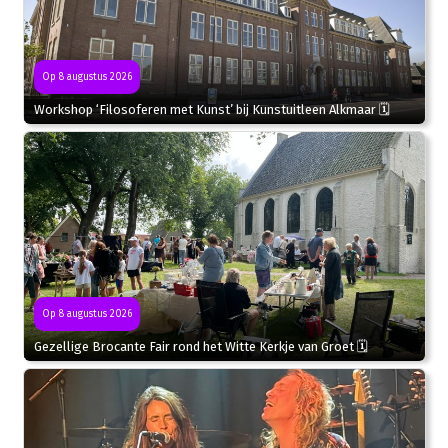
Op 8 augustus 2026
Workshop ‘Filosoferen met Kunst’ bij Kunstuitleen Alkmaar 🗓
Op 8 augustus 2026
Gezellige Brocante Fair rond het Witte Kerkje van Groet 🗓