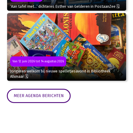
‘Aan tafel met…’ dichteres Esther van Gelderen in PostaanZee 🗓
Van 12 juni 2026 tot 14 augustus 2026
Jongeren welkom bij nieuwe spelletjesavond in Bibliotheek
Alkmaar 🗓
MEER AGENDA BERICHTEN