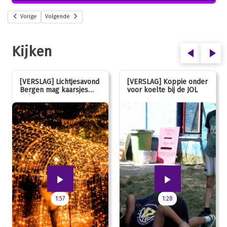
Vorige
Volgende
Kijken
[VERSLAG] Lichtjesavond
[VERSLAG] Koppie onder
Bergen mag kaarsjes
voor koelte bij de JOL
uitblazen: 100 jarig
jubileum!
1:57
1:28