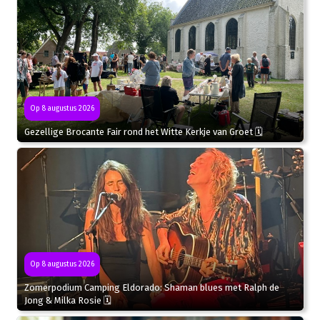
Op 8 augustus 2026
Gezellige Brocante Fair rond het Witte Kerkje van Groet 🗓
Op 8 augustus 2026
Zomerpodium Camping Eldorado: Shaman blues met Ralph de
Jong & Milka Rosie 🗓