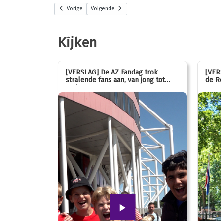
Vorige
Volgende
Kijken
stemmen op
[VERSLAG] De AZ Fandag trok
[VER
stralende fans aan, van jong tot
de R
oud!