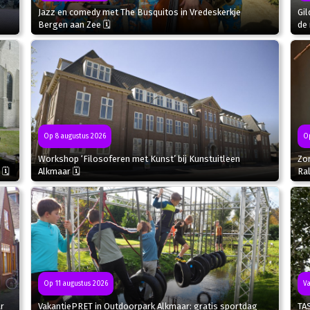
Jazz en comedy met The Busquitos in Vredeskerkje
Gil
Bergen aan Zee 🗓
de 
Op
Op 8 augustus 2026
Zo
Workshop ‘Filosoferen met Kunst’ bij Kunstuitleen
Ral
 🗓
Alkmaar 🗓
Va
Op 11 augustus 2026
r
TA
VakantiePRET in Outdoorpark Alkmaar: gratis sportdag