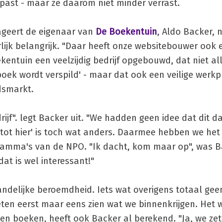
past - maar ze daarom niet minder verrast.
ageert de eigenaar van
De Boekentuin
, Aldo Backer, 
rlijk belangrijk. "Daar heeft onze websitebouwer ook e
entuin een veelzijdig bedrijf opgebouwd, dat niet al
boek wordt verspild' - maar dat ook een veilige werkp
dsmarkt.
jf". legt Backer uit. "We hadden geen idee dat dit d
en tot hier' is toch wat anders. Daarmee hebben we het
gramma's van de NPO. "Ik dacht, kom maar op", was 
 dat is wel interessant!"
andelijke beroemdheid. Iets wat overigens totaal ge
eten eerst maar eens zien wat we binnenkrijgen. Het 
en boeken, heeft ook Backer al berekend. "Ja, we zet