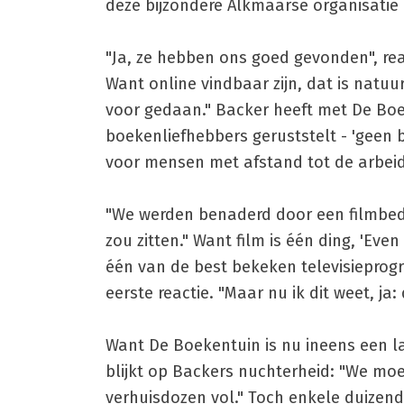
deze bijzondere Alkmaarse organisatie 
"Ja, ze hebben ons goed gevonden", re
Want online vindbaar zijn, dat is natuu
voor gedaan." Backer heeft met De Boek
boekenliefhebbers geruststelt - 'geen 
voor mensen met afstand tot de arbei
"We werden benaderd door een filmbedri
zou zitten." Want film is één ding, 'Ev
één van de best bekeken televisiepro
eerste reactie. "Maar nu ik dit weet, ja:
Want De Boekentuin is nu ineens een l
blijkt op Backers nuchterheid: "We mo
verhuisdozen vol." Toch enkele duizend