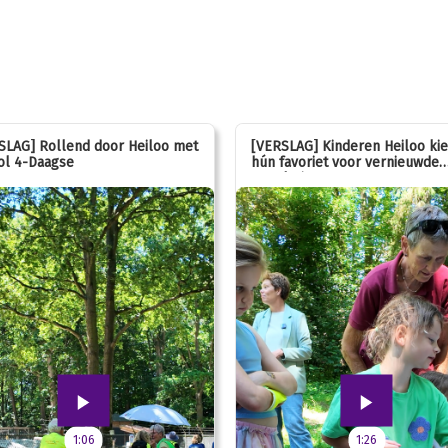
SLAG] Rollend door Heiloo met
[VERSLAG] Kinderen Heiloo ki
ol 4-Daagse
hún favoriet voor vernieuwde
speeltuin
1:06
1:26