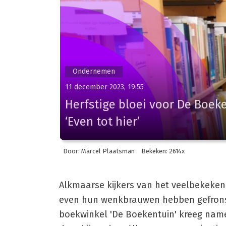
Ondernemen
11 december 2023, 19:55
Herfstige bloei voor De Boek
‘Even tot hier’
Door: Marcel Plaatsman
Bekeken: 2614x
Alkmaarse kijkers van het veelbekeken
even hun wenkbrauwen hebben gefrons
boekwinkel 'De Boekentuin' kreeg name