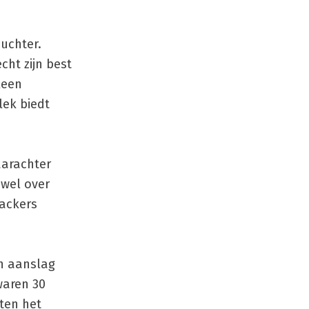
nuchter.
cht zijn best
leen
lek biedt
aarachter
 wel over
Backers
en aanslag
waren 30
ten het