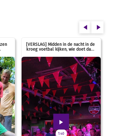
ezen
[VERSLAG] Midden in de nacht in de
[INFO] Hoe g
kroeg voetbal kijken, wie doet dan
met de mass
nou?
1:40