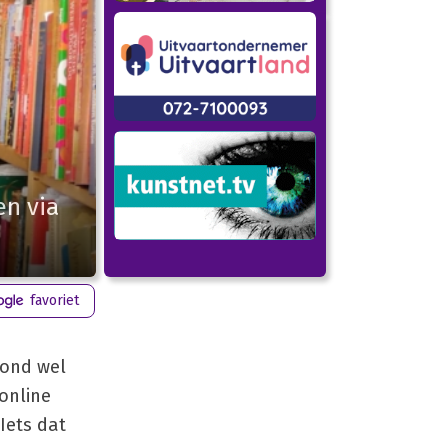
en via
favoriet
vond wel
online
Iets dat