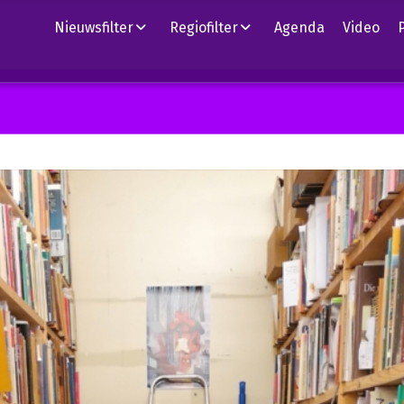
Nieuwsfilter
Regiofilter
Agenda
Video