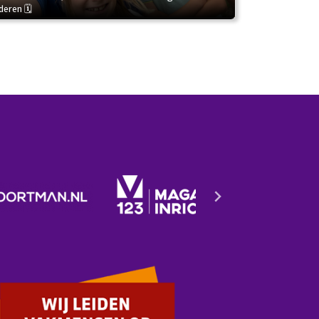
deren 🗓