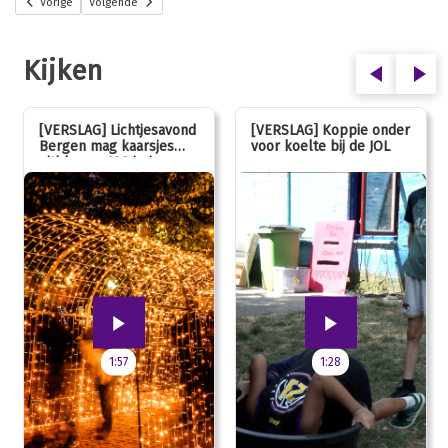
Vorige
Volgende
Kijken
[VERSLAG] Lichtjesavond
[VERSLAG] Koppie onder
Bergen mag kaarsjes
voor koelte bij de JOL
uitblazen: 100 jarig
jubileum!
1:57
1:28