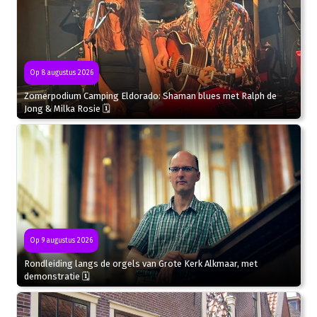
Op 8 augustus 2026
Zomerpodium Camping Eldorado: Shaman blues met Ralph de
Jong & Milka Rosie 🗓
Op 9 augustus 2026
Rondleiding langs de orgels van Grote Kerk Alkmaar, met
demonstratie 🗓