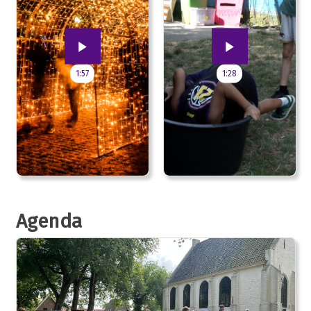
1:57
1:28
Agenda