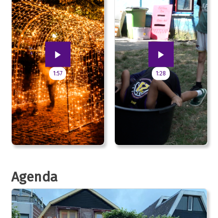
1:57
1:28
Agenda