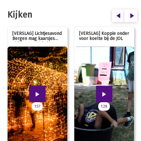
Kijken
[VERSLAG] Lichtjesavond
[VERSLAG] Koppie onder
Bergen mag kaarsjes
voor koelte bij de JOL
uitblazen: 100 jarig
jubileum!
1:57
1:28