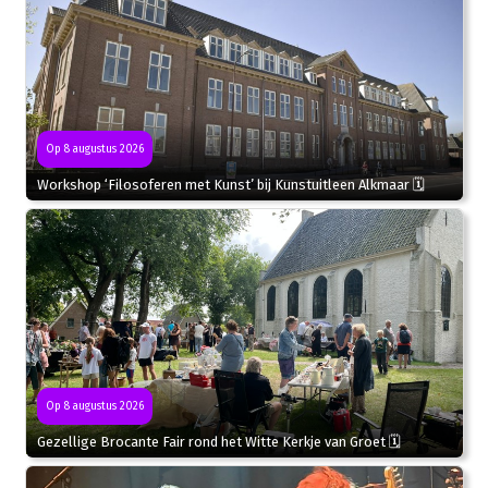
Op 8 augustus 2026
Workshop ‘Filosoferen met Kunst’ bij Kunstuitleen Alkmaar 🗓
Op 8 augustus 2026
Gezellige Brocante Fair rond het Witte Kerkje van Groet 🗓