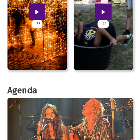
1:57
1:28
Agenda