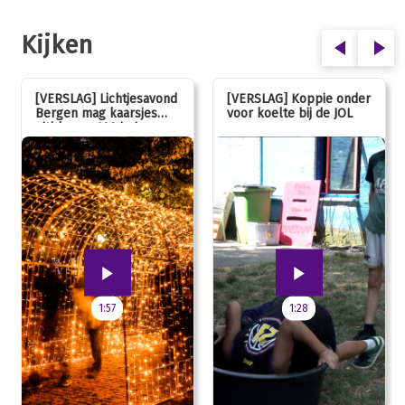
Kijken
[VERSLAG] Lichtjesavond
[VERSLAG] Koppie onder
Bergen mag kaarsjes
voor koelte bij de JOL
uitblazen: 100 jarig
jubileum!
1:57
1:28