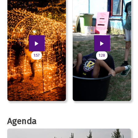
1:57
1:28
Agenda