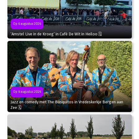
Op 6 augustus 2026
‘Amstel Live in de Kroeg’ in Café De Wit in Heiloo 🗓
Op 6 augustus 2026
Jazz en comedy met The Busquitos in Vredeskerkje Bergen aan
Zee 🗓