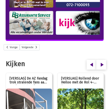
Vorige
Volgende
Kijken
[VERSLAG] De AZ Fandag
[VERSLAG] Rollend door
trok stralende fans aan,
Heiloo met de Rol 4-
van jong tot oud!
Daagse