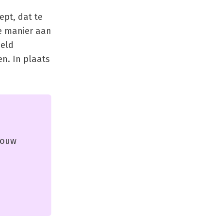
ept, dat te
le manier aan
eeld
n. In plaats
 jouw