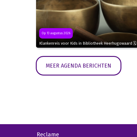
Op 13 augustus 2026
Klankenreis voor Kids in Bibliotheek Heerhugowaard 🗓
MEER AGENDA BERICHTEN
Reclame