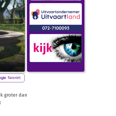
favoriet
uk groter dan
t