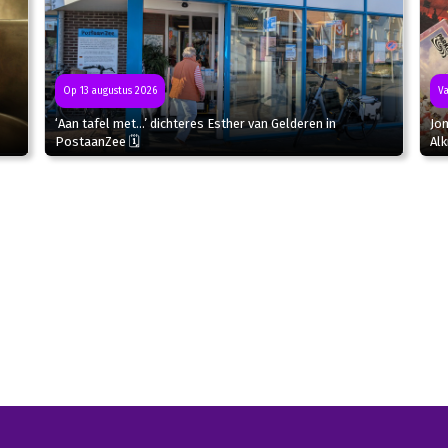
Op 13 augustus 2026
Va
‘Aan tafel met…’ dichteres Esther van Gelderen in
Jon
PostaanZee 🗓
Al