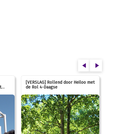
[VERSLAG] Rollend door Heiloo met
[VERSLAG] K
t
de Rol 4-Daagse
hún favorie
speeltuin