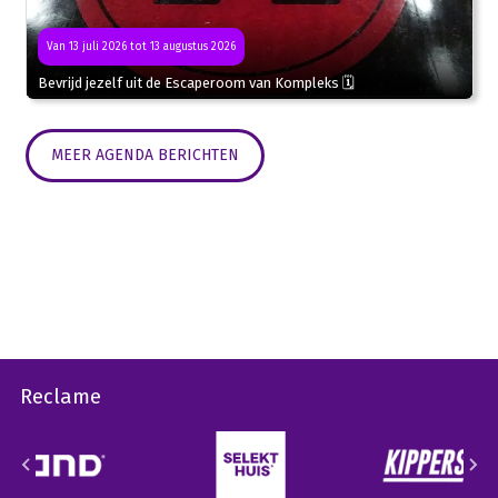
Van 13 juli 2026 tot 13 augustus 2026
Bevrijd jezelf uit de Escaperoom van Kompleks 🗓
MEER AGENDA BERICHTEN
Reclame