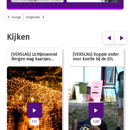
Vorige
Volgende
Kijken
[VERSLAG] Lichtjesavond
[VERSLAG] Koppie onder
Bergen mag kaarsjes
voor koelte bij de JOL
uitblazen: 100 jarig
jubileum!
1:57
1:28