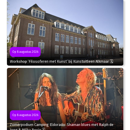
Op 8 augustus 2026
Workshop ‘Filosoferen met Kunst’ bij Kunstuitleen Alkmaar 🗓
Op 8 augustus 2026
Zomerpodium Camping Eldorado: Shaman blues met Ralph de
Jong & Milka Rosie 🗓