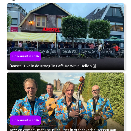
Op 6 augustus 2026
‘Amstel Live in de Kroeg’ in Café De Wit in Heiloo 🗓
Op 6 augustus 2026
Jazz en comedy met The Busquitos in Vredeskerkje Bergen aan