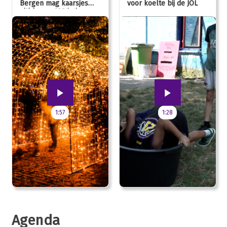
Bergen mag kaarsjes
voor koelte bij de JOL
uitblazen: 100 jarig
jubileum!
1:57
1:28
Agenda