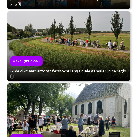
Zee 🗓
Op 7 augustus 2026
Gilde Alkmaar verzorgt fietstocht langs oude gemalen in de regio
🗓