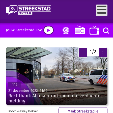
Jouw Streekstad Live
1/2
<
>
112
21 december 2022, 11:32
Rechtbank Alkmaar ontruimd na ‘verdachte
melding’
Door: Wesley Dekker
Maak Streekstad je