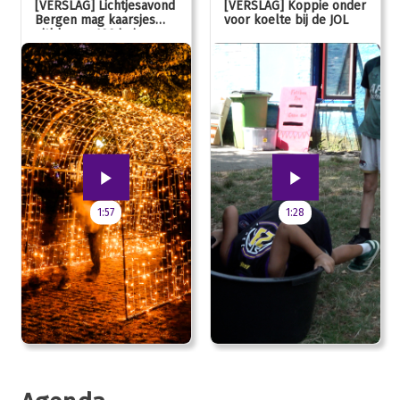
[VERSLAG] Lichtjesavond
[VERSLAG] Koppie onder
Bergen mag kaarsjes
voor koelte bij de JOL
uitblazen: 100 jarig
jubileum!
1:57
1:28