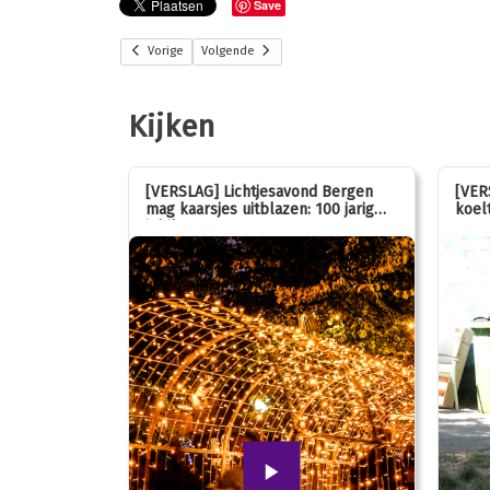
Save
Vorige
Volgende
Kijken
stemmen op
[VERSLAG] Lichtjesavond Bergen
[VER
mag kaarsjes uitblazen: 100 jarig
koelt
jubileum!