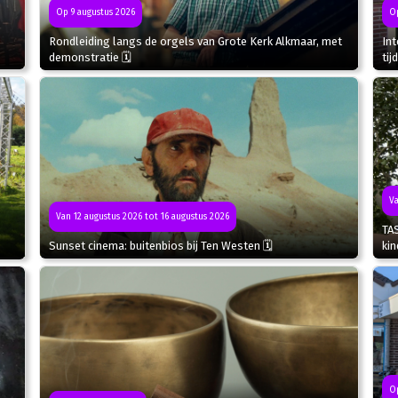
Op 9 augustus 2026
Op
Rondleiding langs de orgels van Grote Kerk Alkmaar, met
In
demonstratie 🗓
tij
Va
Van 12 augustus 2026 tot 16 augustus 2026
TA
Sunset cinema: buitenbios bij Ten Westen 🗓
kin
Op