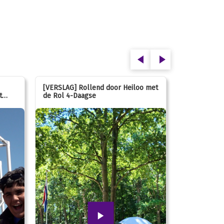
[VERSLAG] Rollend door Heiloo met
[VERSLAG] K
t
de Rol 4-Daagse
hún favorie
speeltuin