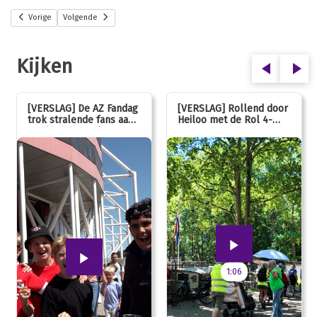
Vorige
Volgende
Kijken
[VERSLAG] De AZ Fandag
[VERSLAG] Rollend door
trok stralende fans aan,
Heiloo met de Rol 4-
van jong tot oud!
Daagse
1:06