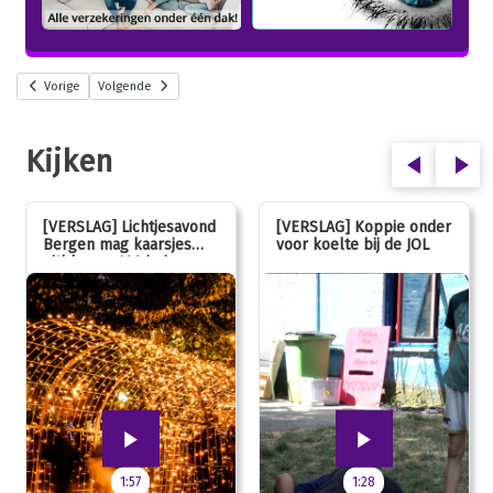
Vorige
Volgende
Kijken
[VERSLAG] Lichtjesavond
[VERSLAG] Koppie onder
Bergen mag kaarsjes
voor koelte bij de JOL
uitblazen: 100 jarig
jubileum!
1:57
1:28