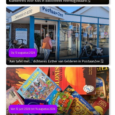
Klankenreis voor Kids in Bibliotheek Heerhugowaard 🗓
Op 13 augustus 2026
‘Aan tafel met…’ dichteres Esther van Gelderen in PostaanZee 🗓
Van 12 juni 2026 tot 14 augustus 2026