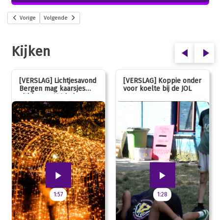
Vorige
Volgende
Kijken
[VERSLAG] Lichtjesavond
[VERSLAG] Koppie onder
Bergen mag kaarsjes
voor koelte bij de JOL
uitblazen: 100 jarig
jubileum!
1:57
1:28