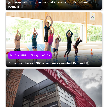
Jongeren welkom bij nieuwe spelletjesavond in Bibliotheek
Alkmaar 🗓
Van 6 juli 2026 tot 14 augustus 2026
Zomerzwemlessen ABC in Bergense Zwembad De Beeck 🗓