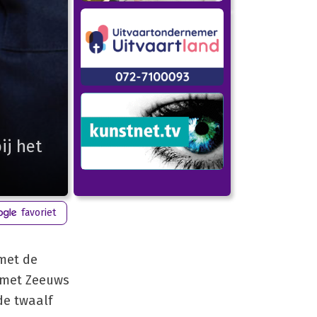
ij het
favoriet
met de
g met Zeeuws
de twaalf