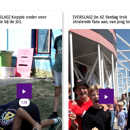
SLAG] Koppie onder voor
[VERSLAG] De AZ Fandag trok
e bij de JOL
stralende fans aan, van jong to
oud!
1:28