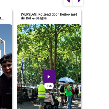
[VERSLAG] Rollend door Heiloo met
[VERSLAG] K
t
de Rol 4-Daagse
hún favorie
speeltuin
1:06