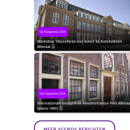
Op 8 augustus 2026
Workshop ‘Filosoferen met Kunst’ bij Kunstuitleen
Alkmaar 🗓
Op 9 augustus 2026
Internationale musici in de Remonstrantse Kerk Alkmaa
tijdens IHMS 🗓
MEER AGENDA BERICHTEN