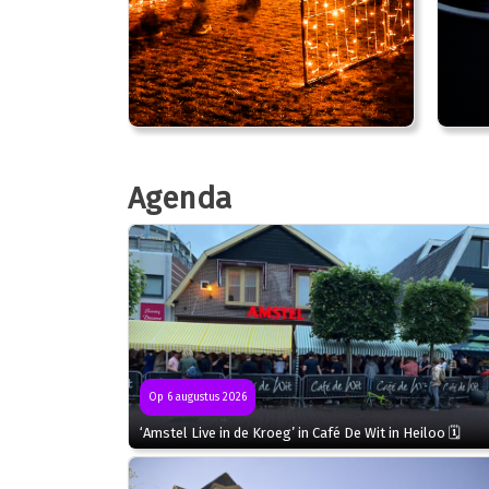
Agenda
Op 6 augustus 2026
‘Amstel Live in de Kroeg’ in Café De Wit in Heiloo 🗓