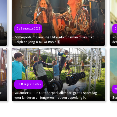
Op 8 augustus 2026
Op
Zomerpodium Camping Eldorado: Shaman blues met
Ron
Ralph de Jong & Milka Rosie 🗓
de
Op 11 augustus 2026
Va
r
VakantiePRET in Outdoorpark Alkmaar: gratis sportdag
Sun
voor kinderen en jongeren met een beperking 🗓