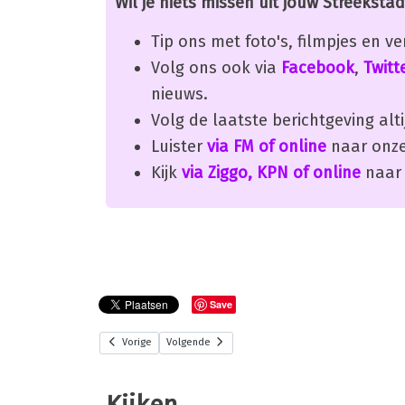
Wil je niets missen uit jouw Streekstad
Tip ons met foto's, filmpjes en v
Volg ons ook via
Facebook
,
Twitt
nieuws.
Volg de laatste berichtgeving alti
Luister
via FM of online
naar onze
Kijk
via Ziggo, KPN of online
naar 
Save
Vorige
Volgende
Kijken