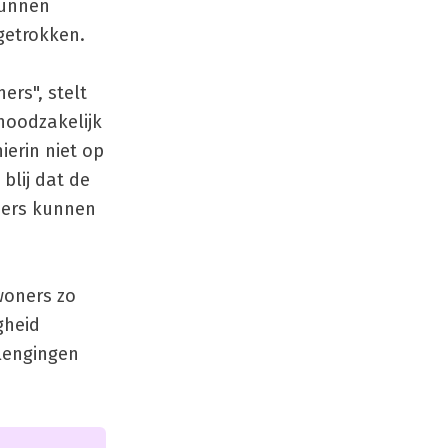
kunnen
getrokken.
ers", stelt
noodzakelijk
ierin niet op
blij dat de
ders kunnen
woners zo
gheid
lengingen