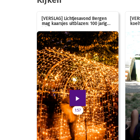
stemmen op
[VERSLAG] Lichtjesavond Bergen
[VER
mag kaarsjes uitblazen: 100 jarig
koelt
jubileum!
1:57