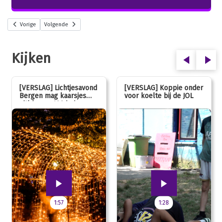
Vorige
Volgende
Kijken
[VERSLAG] Lichtjesavond
[VERSLAG] Koppie onder
Bergen mag kaarsjes
voor koelte bij de JOL
uitblazen: 100 jarig
jubileum!
1:57
1:28