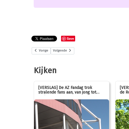
Save
Vorige
Volgende
Kijken
stemmen op
[VERSLAG] De AZ Fandag trok
[VER
stralende fans aan, van jong tot
de R
oud!