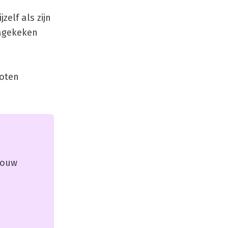
elf als zijn
nagekeken
loten
 jouw