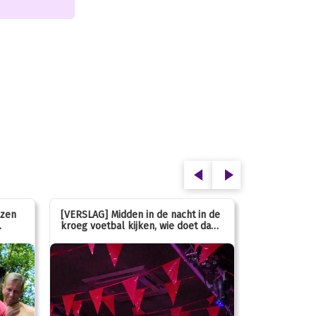
ezen
[VERSLAG] Midden in de nacht in de
[INFO] Hoe g
kroeg voetbal kijken, wie doet dan
met de mass
nou?