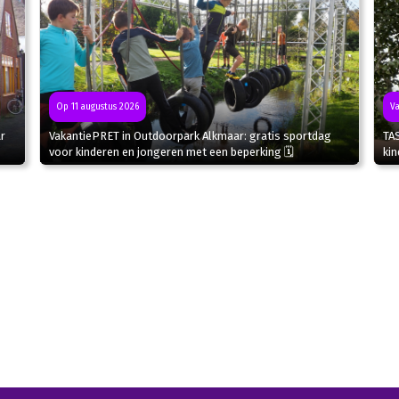
Va
Op 11 augustus 2026
r
TA
VakantiePRET in Outdoorpark Alkmaar: gratis sportdag
kin
voor kinderen en jongeren met een beperking 🗓