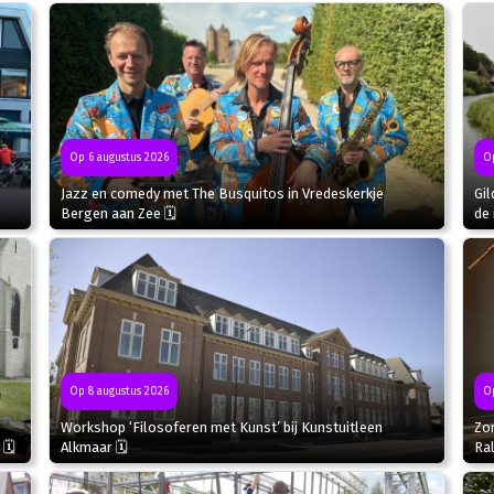
Op 6 augustus 2026
Op
Jazz en comedy met The Busquitos in Vredeskerkje
Gil
Bergen aan Zee 🗓
de 
Op
Op 8 augustus 2026
Zo
Workshop ‘Filosoferen met Kunst’ bij Kunstuitleen
Ral
 🗓
Alkmaar 🗓