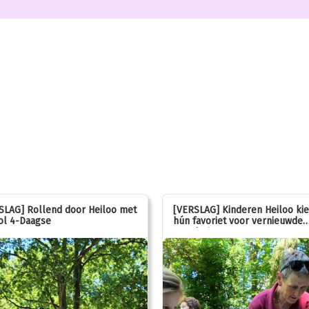
SLAG] Rollend door Heiloo met
[VERSLAG] Kinderen Heiloo ki
ol 4-Daagse
hún favoriet voor vernieuwde
speeltuin