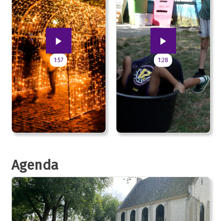
1:57
1:28
Agenda