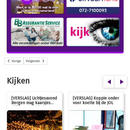
Vorige
Volgende
Kijken
[VERSLAG] Lichtjesavond
[VERSLAG] Koppie onder
Bergen mag kaarsjes
voor koelte bij de JOL
uitblazen: 100 jarig
jubileum!