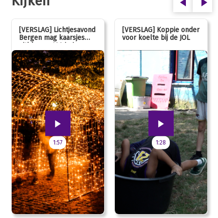
Kijken
[VERSLAG] Lichtjesavond
[VERSLAG] Koppie onder
Bergen mag kaarsjes
voor koelte bij de JOL
uitblazen: 100 jarig
jubileum!
1:57
1:28