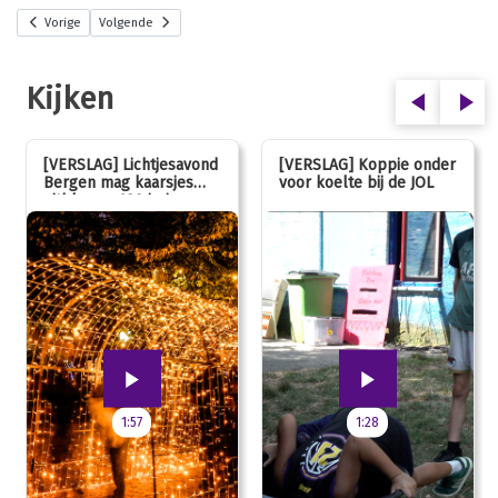
Vorige
Volgende
Kijken
[VERSLAG] Lichtjesavond
[VERSLAG] Koppie onder
Bergen mag kaarsjes
voor koelte bij de JOL
uitblazen: 100 jarig
jubileum!
1:57
1:28