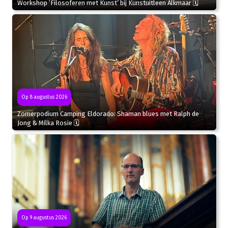
Workshop ‘Filosoferen met Kunst’ bij Kunstuitleen Alkmaar 🗓
Op 8 augustus 2026
Zomerpodium Camping Eldorado: Shaman blues met Ralph de
Jong & Milka Rosie 🗓
Op 9 augustus 2026