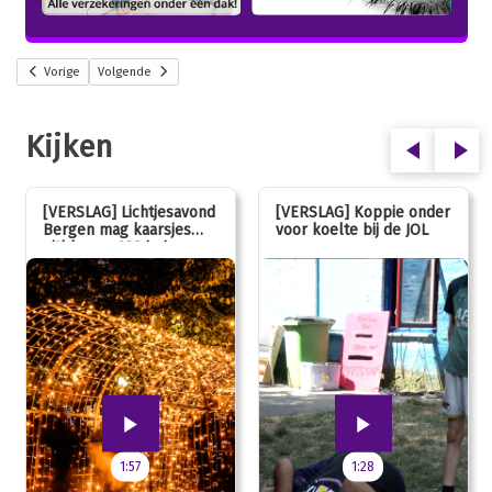
Vorige
Volgende
Kijken
[VERSLAG] Lichtjesavond
[VERSLAG] Koppie onder
Bergen mag kaarsjes
voor koelte bij de JOL
uitblazen: 100 jarig
jubileum!
1:57
1:28