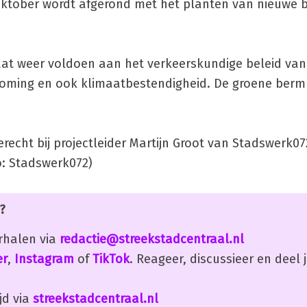
 oktober wordt afgerond met het planten van nieuwe
traat weer voldoen aan het verkeerskundige beleid v
troming en ook klimaatbestendigheid. De groene berm
erecht bij projectleider Martijn Groot van Stadswerk07
to: Stadswerk072)
?
erhalen via
redactie@streekstadcentraal.nl
er
,
Instagram
of
TikTok
. Reageer, discussieer en deel
jd via
streekstadcentraal.nl