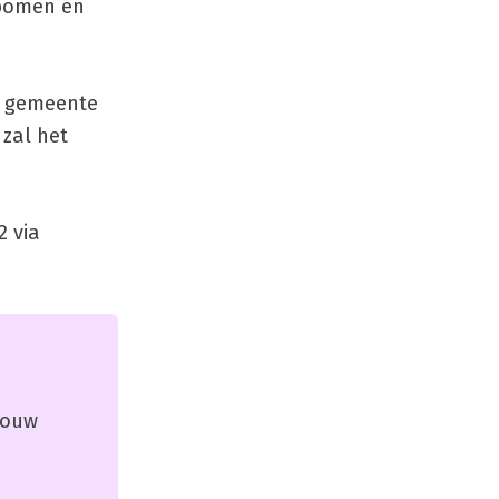
 bomen en
an gemeente
 zal het
2 via
 jouw