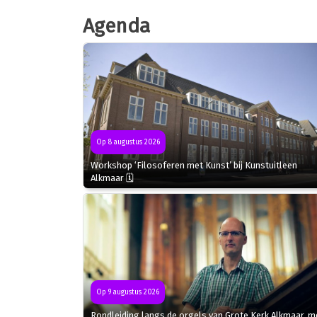
Agenda
Op 8 augustus 2026
Workshop ‘Filosoferen met Kunst’ bij Kunstuitleen
Alkmaar 🗓
Op 9 augustus 2026
Rondleiding langs de orgels van Grote Kerk Alkmaar, m