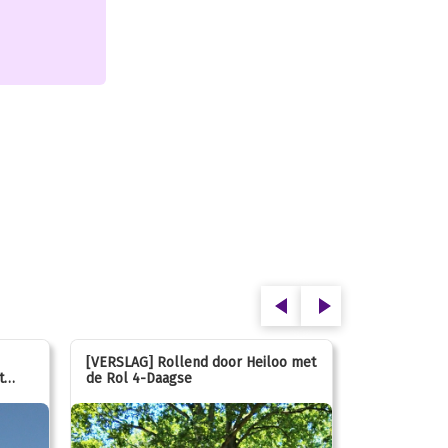
[VERSLAG] Rollend door Heiloo met
[VERSLAG] K
t
de Rol 4-Daagse
hún favorie
speeltuin