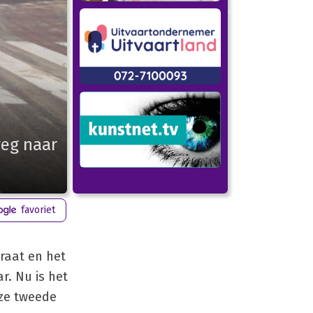
weg naar
favoriet
traat en het
r. Nu is het
eze tweede