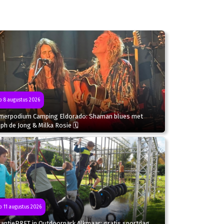
 8 augustus 2026
merpodium Camping Eldorado: Shaman blues met
ph de Jong & Milka Rosie 🗓
 11 augustus 2026
kantiePRET in Outdoorpark Alkmaar: gratis sportdag