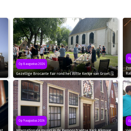
Op
Op 8 augustus 2026
Zo
Ral
Gezellige Brocante Fair rond het Witte Kerkje van Groet 🗓
Op 9 augustus 2026
Op
et
Internationale musici in de Remonstrantse Kerk Alkmaar
Va