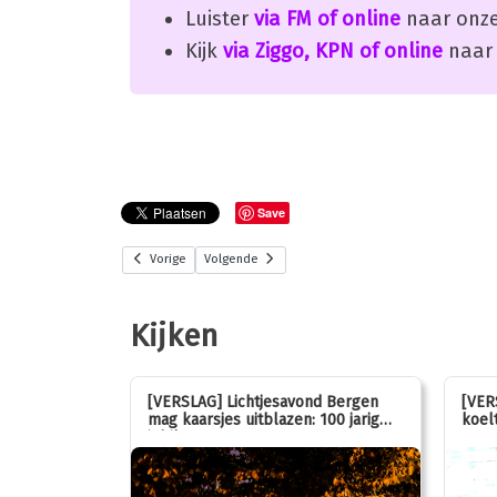
Luister
via FM of online
naar onze
Kijk
via Ziggo, KPN of online
naar 
Save
Vorige
Volgende
Kijken
stemmen op
[VERSLAG] Lichtjesavond Bergen
[VER
mag kaarsjes uitblazen: 100 jarig
koelt
jubileum!