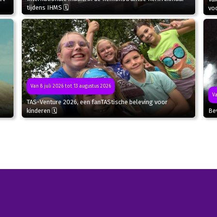
tijdens IHMS 🗓
voo
Van 8 juli 2026 tot 13 augustus 2026
Va
TAS-Venture 2026, een fanTAStische beleving voor
kinderen 🗓
Bev