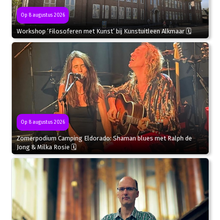
Op 8 augustus 2026
Workshop ‘Filosoferen met Kunst’ bij Kunstuitleen Alkmaar 🗓
Op 8 augustus 2026
Zomerpodium Camping Eldorado: Shaman blues met Ralph de
Jong & Milka Rosie 🗓