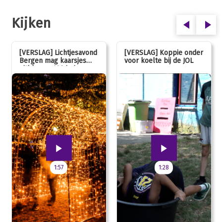
Kijken
[VERSLAG] Lichtjesavond
[VERSLAG] Koppie onder
Bergen mag kaarsjes
voor koelte bij de JOL
uitblazen: 100 jarig
jubileum!
1:57
1:28