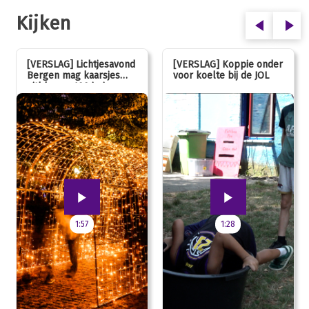
Kijken
[VERSLAG] Lichtjesavond
[VERSLAG] Koppie onder
Bergen mag kaarsjes
voor koelte bij de JOL
uitblazen: 100 jarig
jubileum!
1:57
1:28